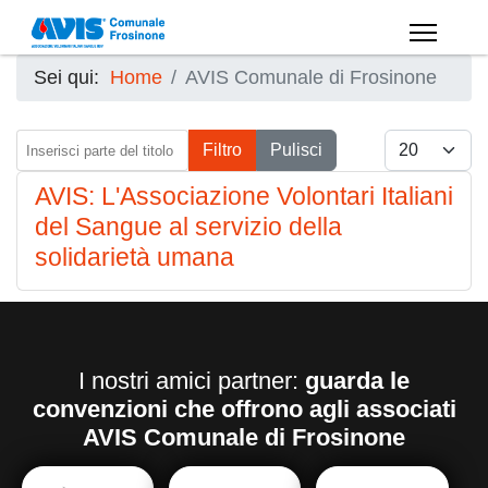
Sei qui:
Home
AVIS Comunale di Frosinone
Inserisci parte del titolo
Visualizza #
Filtro
Pulisci
AVIS: L'Associazione Volontari Italiani
del Sangue al servizio della
solidarietà umana
I nostri amici partner:
guarda le
convenzioni che offrono agli associati
AVIS Comunale di Frosinone