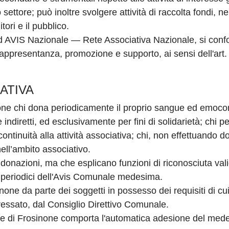
 settore; può inoltre svolgere attività di raccolta fondi, ne
tori e il pubblico.
 AVIS Nazionale — Rete Associativa Nazionale, si conform
 rappresentanza, promozione e supporto, ai sensi dell'art. 
IATIVA
none chi dona periodicamente il proprio sangue ed emoc
 indiretti, ed esclusivamente per fini di solidarietà; chi p
continuità alla attività associativa; chi, non effettuando d
 nell’ambito associativo.
 donazioni, ma che esplicano funzioni di riconosciuta val
 periodici dell'Avis Comunale medesima.
none da parte dei soggetti in possesso dei requisiti di c
eressato, dal Consiglio Direttivo Comunale.
le di Frosinone comporta l'automatica adesione del mede