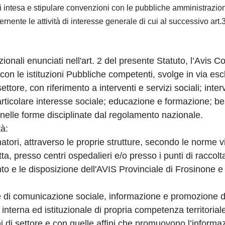
i intesa e stipulare convenzioni con le pubbliche amministrazioni
ernente le attività di interesse generale di cui al successivo art.
uzionali enunciati nell'art. 2 del presente Statuto, l’Avis
n le istituzioni Pubbliche competenti, svolge in via esclu
ettore, con riferimento a interventi e servizi sociali; inter
 particolare interesse sociale; educazione e formazione; 
ali, nelle forme disciplinate dal regolamento nazionale.
tà:
natori, attraverso le proprie strutture, secondo le norme v
retta, presso centri ospedalieri e/o presso i punti di raccol
o e le disposizione dell'AVIS Provinciale di Frosinone e
i comunicazione sociale, informazione e promozione de
interna ed istituzionale di propria competenza territorial
i di settore e con quelle affini che promuovono l’informa