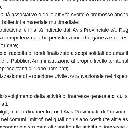
;
lità associative e delle attività svolte e promosse anche
 bollettini e materiale multimediale;
iettivi e le finalità indicate dall’Avis Provinciale e/o Reg
ia competenza anche per istituzioni ed organizzazioni est
 Armate;
di raccolta di fondi finalizzate a scopi solidali ed umanita
della Pubblica Amministrazione al proprio livello territoria
appresentanti all'uopo nominati;
anizzazione di Protezione Civile AVIS Nazionale nel rispe
lgimento della attività di interesse generale di cui s
iati.
e, in coordinamento con l’Avis Provinciale di Frosinone e
nei comuni limitrofi nei quali non siano costituite altre a
condarie e strumentali rispetto alle attività di interesse 