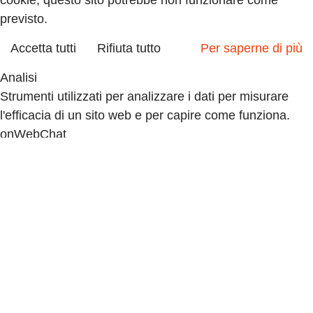
cookie, questo sito potrebbe non funzionare come
previsto.
Accetta tutti
Rifiuta tutto
Per saperne di più
Analisi
Strumenti utilizzati per analizzare i dati per misurare
l'efficacia di un sito web e per capire come funziona.
onWebChat
Google Analytics
Accettare
Declino
Accettare
Declino
Marketing
Insieme di tecniche che hanno per oggetto la strategia
commerciale ed in particolare lo studio di mercato.
Quantcast
Advertisement
Accettare
Declino
If you accept, the ads on the