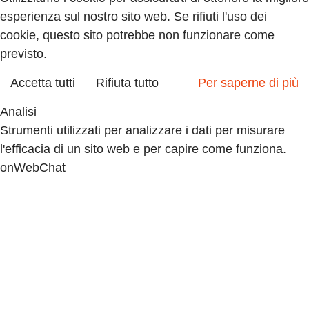
esperienza sul nostro sito web. Se rifiuti l'uso dei
cookie, questo sito potrebbe non funzionare come
previsto.
Accetta tutti
Rifiuta tutto
Per saperne di più
Analisi
Strumenti utilizzati per analizzare i dati per misurare
l'efficacia di un sito web e per capire come funziona.
onWebChat
Google Analytics
Accettare
Declino
Accettare
Declino
Marketing
Insieme di tecniche che hanno per oggetto la strategia
commerciale ed in particolare lo studio di mercato.
Quantcast