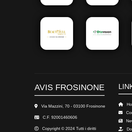
LIN
AVIS FROSINONE
Ho
Via Mazzini, 70 - 03100 Frosinone
Con
C.F. 92001460606
New
Copyright © 2024 Tutti i diritti
Don