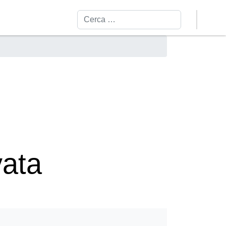
Cerca
vata